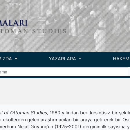
MIZDA
YAZARLARA
HAKEM
al of Ottoman Studies
, 1980 yılından beri kesintisiz bir şek
lı ekollerden gelen araştırmacıları bir araya getirerek bir 
erhum Nejat Göyünç’ün (1925-2001) derginin ilk sayısına yaz