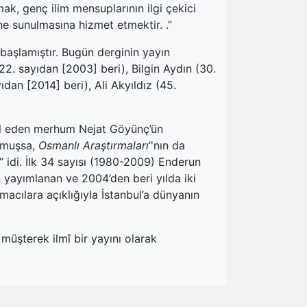
ak, genç ilim mensuplarının ilgi çekici
ine sunulmasına hizmet etmektir. .”
başlamıştır. Bugün derginin yayın
22. sayıdan [2003] beri), Bilgin Aydın (30.
dan [2014] beri), Ali Akyıldız (45.
sil eden merhum Nejat Göyünç’ün
olmuşsa,
Osmanlı Araştırmaları
’'nın da
ı” idi. İlk 34 sayısı (1980-2009) Enderun
n yayımlanan ve 2004’den beri yılda iki
macılara açıklığıyla İstanbul’a dünyanın
 müşterek ilmî bir yayını olarak