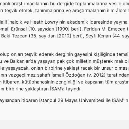
smanlı araştırmacılarının bu dergide toplanmalarına vesile olm
arı teşvik etmek, tanınmalarına ve araştırmalarının ilim âlem
alil İnalcık ve Heath Lowry’nin akademik idaresinde yayına 
İsmail Erünsal (10. sayıdan [1990] beri), Feridun M. Emecen (
aki Tezcan (35. sayıdan [2010] beri), Seyfi Kenan (44. sayı
olup onları teşvik ederek derginin gayesini kişiliğinde tem
ğu ve Balkanlar’da yaşayan pek çok milletin müşterek malı 
ile yaşayacak, onları birbirine yaklaştıracak bir unsur olmas
rının vazgeçilmez sahafı İsmail Özdoğan (v. 2012) tarafında
n itibaren, kütüphanesinin zenginliği ve kapısının tüm araştır
nı birbirine yaklaştıran İSAM’a taşındı.
ayısından itibaren İstanbul 29 Mayıs Üniversitesi ile İSAM'ın