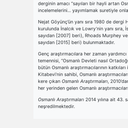
derginin amacı “sayıları bir hayli artan O
incelemelerini... yayımlamak suretiyle onl
Nejat Göyünç’ün yanı sıra 1980 de dergi H
kurulunda İnalcık ve Lowry’nin yanı sıra, 
sayıdan [2007] beri), Rhoads Murphey ve B
sayıdan [2015] beri) bulunmaktadır.
Genç araştırmacılara her zaman yardımcı 
temennisi, “Osmanlı Devleti nasıl Ortado
bütün Osmanlı araştırmacılarının katkıları 
Kitabevi’nin sahibi, Osmanlı araştırmacıla
kere çıkan
Osmanlı Araştırmaları
, 2010’da
her yerinden gelen Osmanlı araştırmacıları
Osmanlı Araştırmaları
2014 yılına ait 43. s
neşredilmektedir.